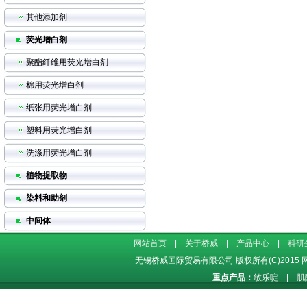
其他添加剂
荧光增白剂
聚酯纤维用荧光增白剂
棉用荧光增白剂
纸张用荧光增白剂
塑料用荧光增白剂
洗涤用荧光增白剂
植物提取物
染料和助剂
中间体
网站首页
|
关于桥威
|
产品中心
|
科研
无锡桥威国际贸易有限公司
版权所有(C)2015
重点产品：
敏乐啶
|
肌