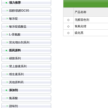
强力推荐
肌醇/肌醇DC95
产品名称
敏乐啶
◇
无醛固色剂
◇
氢氧化锂
敏乐啶硫酸盐
◇
硫化黑
L-茶氨酸
荧光增白剂系列
医药原料
磺胺系列
肾上腺素系列
维生素系列
其他原料药
添加剂
氨基酸
甜味剂