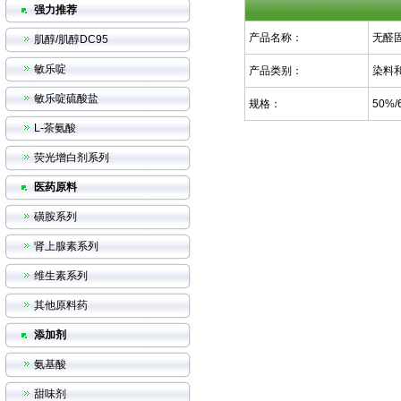
强力推荐
产品名称：
无醛
肌醇/肌醇DC95
敏乐啶
产品类别：
染料
敏乐啶硫酸盐
规格：
50%/
L-茶氨酸
荧光增白剂系列
医药原料
磺胺系列
肾上腺素系列
维生素系列
其他原料药
添加剂
氨基酸
甜味剂