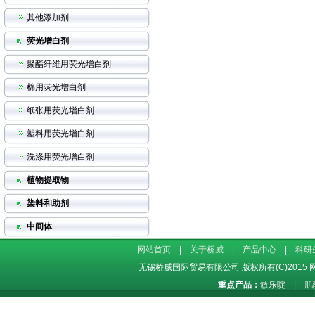
其他添加剂
荧光增白剂
聚酯纤维用荧光增白剂
棉用荧光增白剂
纸张用荧光增白剂
塑料用荧光增白剂
洗涤用荧光增白剂
植物提取物
染料和助剂
中间体
网站首页
|
关于桥威
|
产品中心
|
科研
无锡桥威国际贸易有限公司
版权所有(C)2015
重点产品：
敏乐啶
|
肌