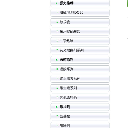
强力推荐
肌醇/肌醇DC95
敏乐啶
敏乐啶硫酸盐
L-茶氨酸
荧光增白剂系列
医药原料
磺胺系列
肾上腺素系列
维生素系列
其他原料药
添加剂
氨基酸
甜味剂