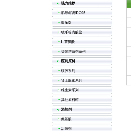
强力推荐
肌醇/肌醇DC95
敏乐啶
敏乐啶硫酸盐
L-茶氨酸
荧光增白剂系列
医药原料
磺胺系列
肾上腺素系列
维生素系列
其他原料药
添加剂
氨基酸
甜味剂