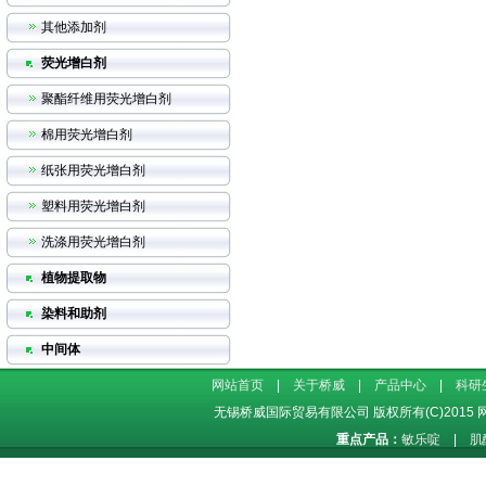
其他添加剂
荧光增白剂
聚酯纤维用荧光增白剂
棉用荧光增白剂
纸张用荧光增白剂
塑料用荧光增白剂
洗涤用荧光增白剂
植物提取物
染料和助剂
中间体
网站首页
|
关于桥威
|
产品中心
|
科研
无锡桥威国际贸易有限公司
版权所有(C)2015
重点产品：
敏乐啶
|
肌