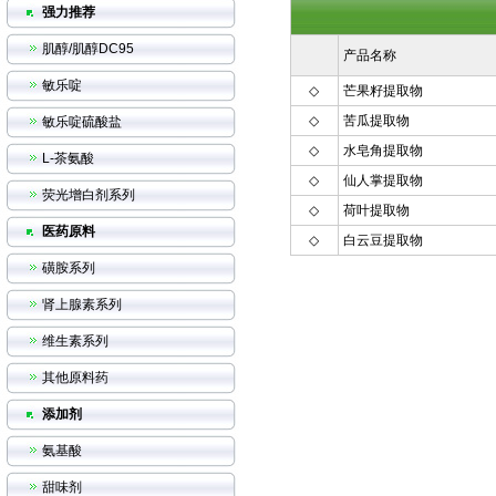
强力推荐
肌醇/肌醇DC95
产品名称
敏乐啶
◇
芒果籽提取物
◇
苦瓜提取物
敏乐啶硫酸盐
◇
水皂角提取物
L-茶氨酸
◇
仙人掌提取物
荧光增白剂系列
◇
荷叶提取物
医药原料
◇
白云豆提取物
磺胺系列
肾上腺素系列
维生素系列
其他原料药
添加剂
氨基酸
甜味剂