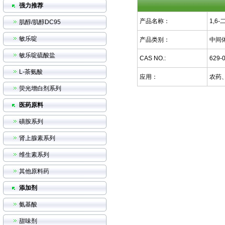
强力推荐
产品名称：
1,6
肌醇/肌醇DC95
敏乐啶
产品类别：
中间
敏乐啶硫酸盐
CAS NO.:
629-
L-茶氨酸
应用：
农药
荧光增白剂系列
医药原料
磺胺系列
肾上腺素系列
维生素系列
其他原料药
添加剂
氨基酸
甜味剂