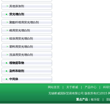
其他添加剂
荧光增白剂
聚酯纤维用荧光增白剂
棉用荧光增白剂
纸张用荧光增白剂
塑料用荧光增白剂
洗涤用荧光增白剂
植物提取物
染料和助剂
中间体
网站首页
|
关于桥威
|
产品中心
|
科研
无锡桥威国际贸易有限公司
版权所有(C)2015
重点产品：
敏乐啶
|
肌