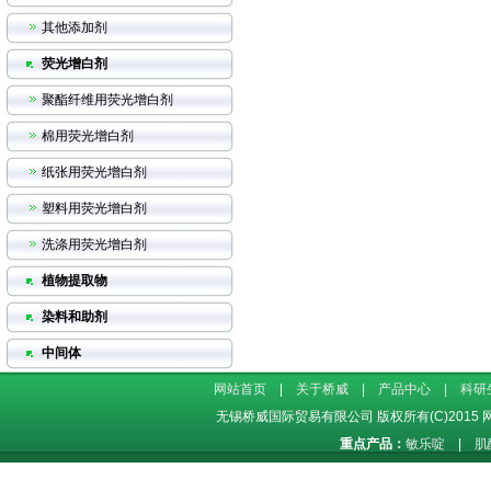
其他添加剂
荧光增白剂
聚酯纤维用荧光增白剂
棉用荧光增白剂
纸张用荧光增白剂
塑料用荧光增白剂
洗涤用荧光增白剂
植物提取物
染料和助剂
中间体
网站首页
|
关于桥威
|
产品中心
|
科研
无锡桥威国际贸易有限公司
版权所有(C)2015
重点产品：
敏乐啶
|
肌