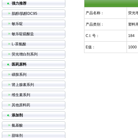
强力推荐
产品名称：
荧光
肌醇/肌醇DC95
敏乐啶
产品类别：
塑料
敏乐啶硫酸盐
C.I. 号：
184
L-茶氨酸
E值：
1000
荧光增白剂系列
医药原料
磺胺系列
肾上腺素系列
维生素系列
其他原料药
添加剂
氨基酸
甜味剂