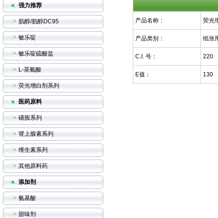
强力推荐
产品名称：
荧光
肌醇/肌醇DC95
敏乐啶
产品类别：
纸张
敏乐啶硫酸盐
C.I. 号：
220
L-茶氨酸
E值：
130
荧光增白剂系列
医药原料
磺胺系列
肾上腺素系列
维生素系列
其他原料药
添加剂
氨基酸
甜味剂