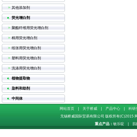
其他添加剂
荧光增白剂
聚酯纤维用荧光增白剂
棉用荧光增白剂
纸张用荧光增白剂
塑料用荧光增白剂
洗涤用荧光增白剂
植物提取物
染料和助剂
中间体
网站首页
|
关于桥威
|
产品中心
|
科研
无锡桥威国际贸易有限公司
版权所有(C)2015
重点产品：
敏乐啶
|
肌