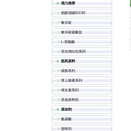
强力推荐
肌醇/肌醇DC95
敏乐啶
敏乐啶硫酸盐
L-茶氨酸
荧光增白剂系列
医药原料
磺胺系列
肾上腺素系列
维生素系列
其他原料药
添加剂
氨基酸
甜味剂