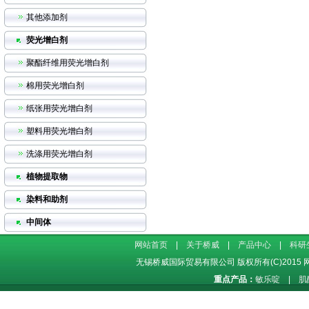
其他添加剂
荧光增白剂
聚酯纤维用荧光增白剂
棉用荧光增白剂
纸张用荧光增白剂
塑料用荧光增白剂
洗涤用荧光增白剂
植物提取物
染料和助剂
中间体
网站首页
|
关于桥威
|
产品中心
|
科研
无锡桥威国际贸易有限公司
版权所有(C)2015
重点产品：
敏乐啶
|
肌