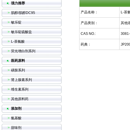
强力推荐
产品名称：
L-茶
肌醇/肌醇DC95
敏乐啶
产品类别：
其他
敏乐啶硫酸盐
CAS NO.:
3081-
L-茶氨酸
药典：
JP20
荧光增白剂系列
医药原料
磺胺系列
肾上腺素系列
维生素系列
其他原料药
添加剂
氨基酸
甜味剂