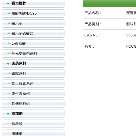
强力推荐
产品名称：
安赛
肌醇/肌醇DC95
敏乐啶
产品类别：
甜味
敏乐啶硫酸盐
CAS NO.:
55589
L-茶氨酸
药典：
FCC/
荧光增白剂系列
医药原料
磺胺系列
肾上腺素系列
维生素系列
其他原料药
添加剂
氨基酸
甜味剂