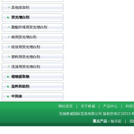
其他添加剂
荧光增白剂
聚酯纤维用荧光增白剂
棉用荧光增白剂
纸张用荧光增白剂
塑料用荧光增白剂
洗涤用荧光增白剂
植物提取物
染料和助剂
中间体
网站首页
|
关于桥威
|
产品中心
|
科研
无锡桥威国际贸易有限公司
版权所有(C)2015
重点产品：
敏乐啶
|
肌