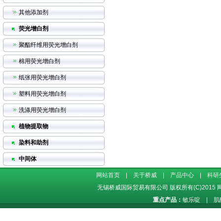
其他添加剂
荧光增白剂
聚酯纤维用荧光增白剂
棉用荧光增白剂
纸张用荧光增白剂
塑料用荧光增白剂
洗涤用荧光增白剂
植物提取物
染料和助剂
中间体
网站首页
|
关于桥威
|
产品中心
|
科研
无锡桥威国际贸易有限公司
版权所有(C)2015
重点产品：
敏乐啶
|
肌