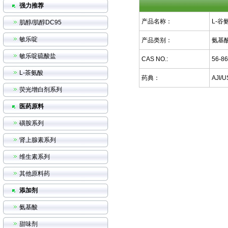
强力推荐
产品名称：
L-谷
肌醇/肌醇DC95
敏乐啶
产品类别：
氨基
敏乐啶硫酸盐
CAS NO.:
56-86
L-茶氨酸
药典：
AJI/
荧光增白剂系列
医药原料
磺胺系列
肾上腺素系列
维生素系列
其他原料药
添加剂
氨基酸
甜味剂