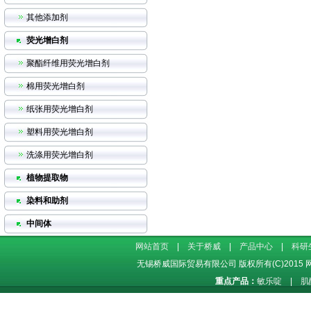
其他添加剂
荧光增白剂
聚酯纤维用荧光增白剂
棉用荧光增白剂
纸张用荧光增白剂
塑料用荧光增白剂
洗涤用荧光增白剂
植物提取物
染料和助剂
中间体
网站首页
|
关于桥威
|
产品中心
|
科研
无锡桥威国际贸易有限公司
版权所有(C)2015
重点产品：
敏乐啶
|
肌