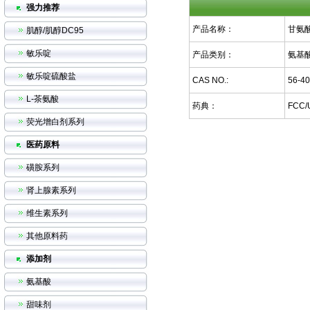
强力推荐
产品名称：
甘氨
肌醇/肌醇DC95
敏乐啶
产品类别：
氨基
敏乐啶硫酸盐
CAS NO.:
56-40
L-茶氨酸
药典：
FCC/
荧光增白剂系列
医药原料
磺胺系列
肾上腺素系列
维生素系列
其他原料药
添加剂
氨基酸
甜味剂