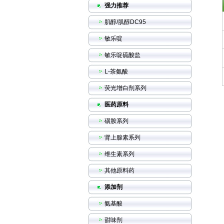
强力推荐
肌醇/肌醇DC95
敏乐啶
敏乐啶硫酸盐
L-茶氨酸
荧光增白剂系列
医药原料
磺胺系列
肾上腺素系列
维生素系列
其他原料药
添加剂
氨基酸
甜味剂