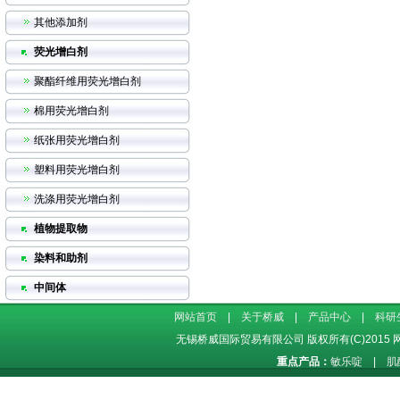
其他添加剂
荧光增白剂
聚酯纤维用荧光增白剂
棉用荧光增白剂
纸张用荧光增白剂
塑料用荧光增白剂
洗涤用荧光增白剂
植物提取物
染料和助剂
中间体
网站首页
|
关于桥威
|
产品中心
|
科研
无锡桥威国际贸易有限公司
版权所有(C)2015
重点产品：
敏乐啶
|
肌