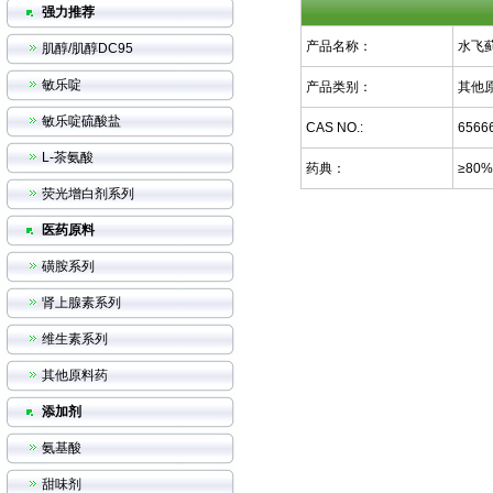
强力推荐
产品名称：
水飞
肌醇/肌醇DC95
敏乐啶
产品类别：
其他
敏乐啶硫酸盐
CAS NO.:
65666
L-茶氨酸
药典：
≥80%
荧光增白剂系列
医药原料
磺胺系列
肾上腺素系列
维生素系列
其他原料药
添加剂
氨基酸
甜味剂