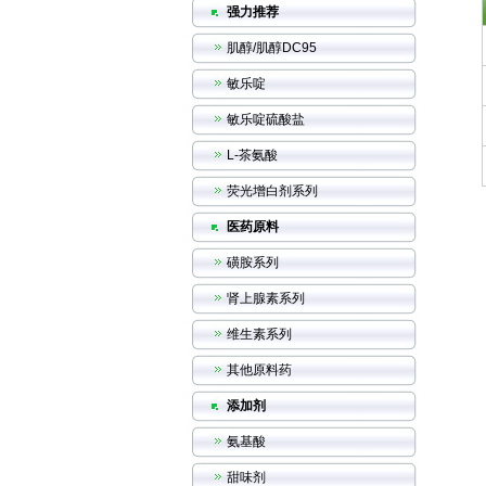
强力推荐
肌醇/肌醇DC95
敏乐啶
敏乐啶硫酸盐
L-茶氨酸
荧光增白剂系列
医药原料
磺胺系列
肾上腺素系列
维生素系列
其他原料药
添加剂
氨基酸
甜味剂