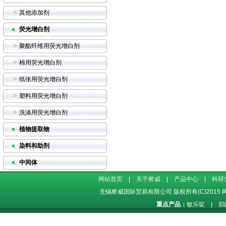
其他添加剂
荧光增白剂
聚酯纤维用荧光增白剂
棉用荧光增白剂
纸张用荧光增白剂
塑料用荧光增白剂
洗涤用荧光增白剂
植物提取物
染料和助剂
中间体
网站首页
|
关于桥威
|
产品中心
|
科研
无锡桥威国际贸易有限公司
版权所有(C)2015
重点产品：
敏乐啶
|
肌