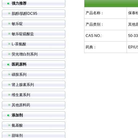
强力推荐
产品名称：
保泰
肌醇/肌醇DC95
敏乐啶
产品类别：
其他
敏乐啶硫酸盐
CAS NO.:
50-33
L-茶氨酸
药典：
EP/U
荧光增白剂系列
医药原料
磺胺系列
肾上腺素系列
维生素系列
其他原料药
添加剂
氨基酸
甜味剂