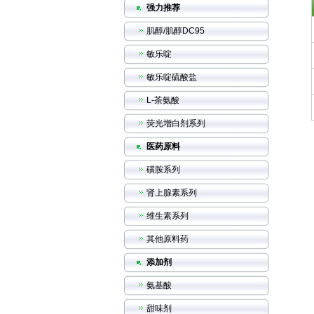
强力推荐
肌醇/肌醇DC95
敏乐啶
敏乐啶硫酸盐
L-茶氨酸
荧光增白剂系列
医药原料
磺胺系列
肾上腺素系列
维生素系列
其他原料药
添加剂
氨基酸
甜味剂