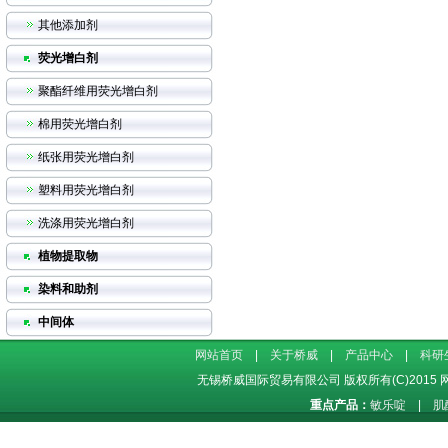
其他添加剂
荧光增白剂
聚酯纤维用荧光增白剂
棉用荧光增白剂
纸张用荧光增白剂
塑料用荧光增白剂
洗涤用荧光增白剂
植物提取物
染料和助剂
中间体
网站首页
|
关于桥威
|
产品中心
|
科研
无锡桥威国际贸易有限公司
版权所有(C)2015
重点产品：
敏乐啶
|
肌