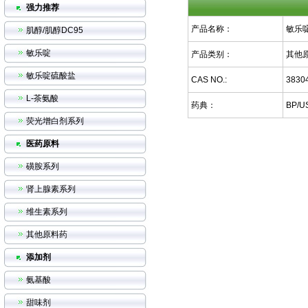
强力推荐
产品名称：
敏乐
肌醇/肌醇DC95
敏乐啶
产品类别：
其他
敏乐啶硫酸盐
CAS NO.:
38304
L-茶氨酸
药典：
BP/U
荧光增白剂系列
医药原料
磺胺系列
肾上腺素系列
维生素系列
其他原料药
添加剂
氨基酸
甜味剂