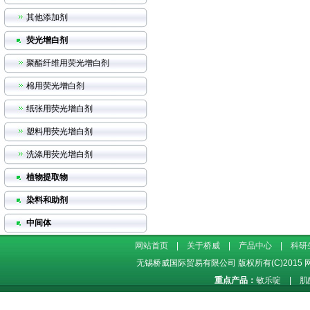
其他添加剂
荧光增白剂
聚酯纤维用荧光增白剂
棉用荧光增白剂
纸张用荧光增白剂
塑料用荧光增白剂
洗涤用荧光增白剂
植物提取物
染料和助剂
中间体
网站首页
|
关于桥威
|
产品中心
|
科研
无锡桥威国际贸易有限公司
版权所有(C)2015
重点产品：
敏乐啶
|
肌