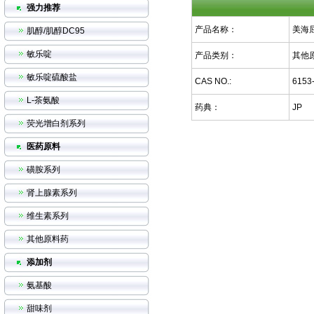
强力推荐
产品名称：
美海
肌醇/肌醇DC95
敏乐啶
产品类别：
其他
敏乐啶硫酸盐
CAS NO.:
6153
L-茶氨酸
药典：
JP
荧光增白剂系列
医药原料
磺胺系列
肾上腺素系列
维生素系列
其他原料药
添加剂
氨基酸
甜味剂