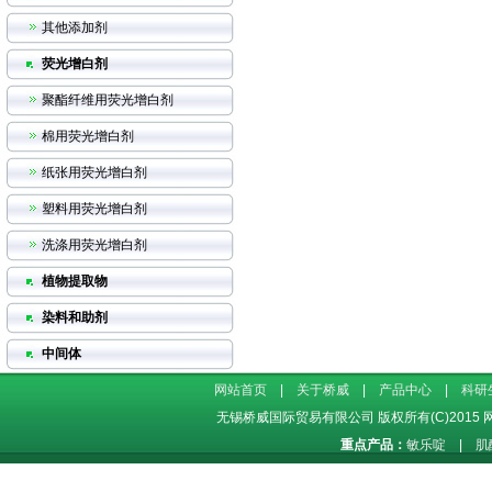
其他添加剂
荧光增白剂
聚酯纤维用荧光增白剂
棉用荧光增白剂
纸张用荧光增白剂
塑料用荧光增白剂
洗涤用荧光增白剂
植物提取物
染料和助剂
中间体
网站首页
|
关于桥威
|
产品中心
|
科研
无锡桥威国际贸易有限公司
版权所有(C)2015
重点产品：
敏乐啶
|
肌