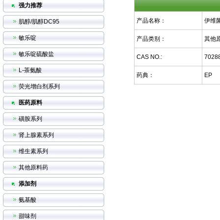
强力推荐
产品名称：
伊维
肌醇/肌醇DC95
敏乐啶
产品类别：
其他
敏乐啶硫酸盐
CAS NO.:
70288
L-茶氨酸
药典：
EP
荧光增白剂系列
医药原料
磺胺系列
肾上腺素系列
维生素系列
其他原料药
添加剂
氨基酸
甜味剂