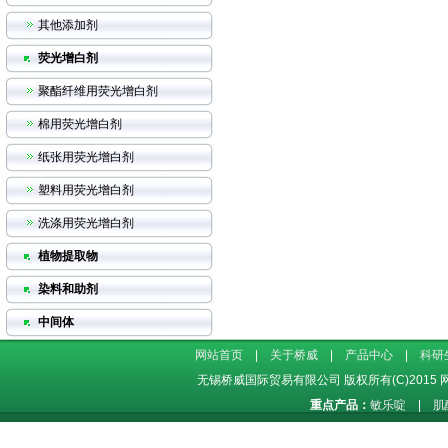
其他添加剂
荧光增白剂
聚酯纤维用荧光增白剂
棉用荧光增白剂
纸张用荧光增白剂
塑料用荧光增白剂
洗涤用荧光增白剂
植物提取物
染料和助剂
中间体
网站首页
|
关于桥威
|
产品中心
|
科研
无锡桥威国际贸易有限公司
版权所有(C)2015
重点产品：
敏乐啶
|
肌