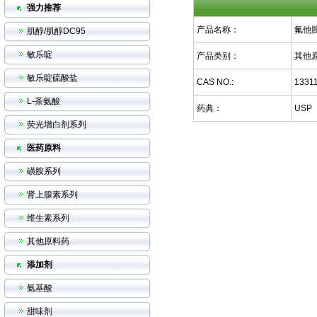
强力推荐
产品名称：
氟他
肌醇/肌醇DC95
敏乐啶
产品类别：
其他
敏乐啶硫酸盐
CAS NO.:
13311
L-茶氨酸
药典：
USP
荧光增白剂系列
医药原料
磺胺系列
肾上腺素系列
维生素系列
其他原料药
添加剂
氨基酸
甜味剂