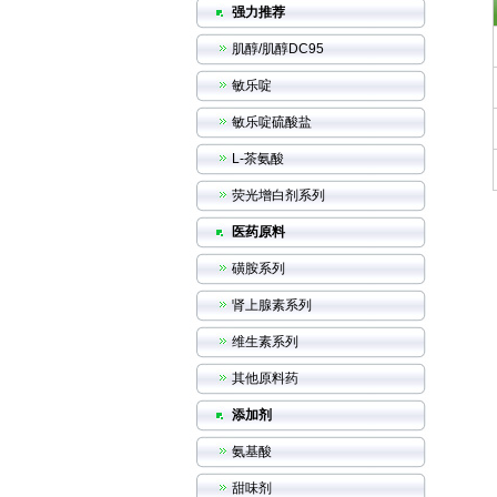
强力推荐
肌醇/肌醇DC95
敏乐啶
敏乐啶硫酸盐
L-茶氨酸
荧光增白剂系列
医药原料
磺胺系列
肾上腺素系列
维生素系列
其他原料药
添加剂
氨基酸
甜味剂