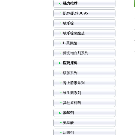
强力推荐
肌醇/肌醇DC95
敏乐啶
敏乐啶硫酸盐
L-茶氨酸
荧光增白剂系列
医药原料
磺胺系列
肾上腺素系列
维生素系列
其他原料药
添加剂
氨基酸
甜味剂