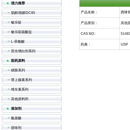
强力推荐
产品名称：
西咪替
肌醇/肌醇DC95
敏乐啶
产品类别：
其他
敏乐啶硫酸盐
CAS NO.:
51481
L-茶氨酸
药典：
USP
荧光增白剂系列
医药原料
磺胺系列
肾上腺素系列
维生素系列
其他原料药
添加剂
氨基酸
甜味剂