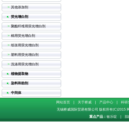
其他添加剂
荧光增白剂
聚酯纤维用荧光增白剂
棉用荧光增白剂
纸张用荧光增白剂
塑料用荧光增白剂
洗涤用荧光增白剂
植物提取物
染料和助剂
中间体
网站首页
|
关于桥威
|
产品中心
|
科研
无锡桥威国际贸易有限公司
版权所有(C)2015
重点产品：
敏乐啶
|
肌