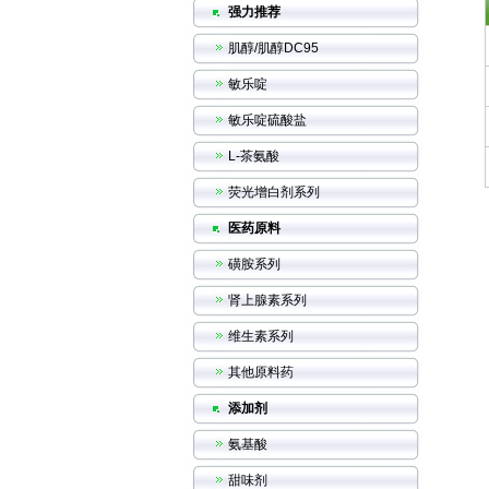
强力推荐
肌醇/肌醇DC95
敏乐啶
敏乐啶硫酸盐
L-茶氨酸
荧光增白剂系列
医药原料
磺胺系列
肾上腺素系列
维生素系列
其他原料药
添加剂
氨基酸
甜味剂