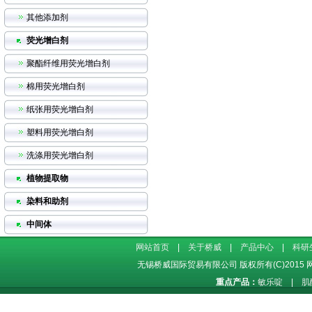
其他添加剂
荧光增白剂
聚酯纤维用荧光增白剂
棉用荧光增白剂
纸张用荧光增白剂
塑料用荧光增白剂
洗涤用荧光增白剂
植物提取物
染料和助剂
中间体
网站首页
|
关于桥威
|
产品中心
|
科研
无锡桥威国际贸易有限公司
版权所有(C)2015
重点产品：
敏乐啶
|
肌