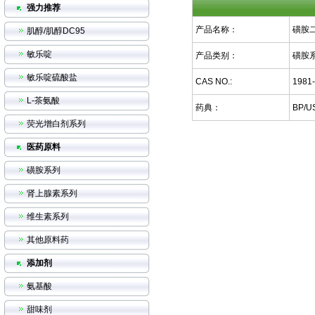
强力推荐
产品名称：
磺胺
肌醇/肌醇DC95
敏乐啶
产品类别：
磺胺
敏乐啶硫酸盐
CAS NO.:
1981-
L-茶氨酸
药典：
BP/U
荧光增白剂系列
医药原料
磺胺系列
肾上腺素系列
维生素系列
其他原料药
添加剂
氨基酸
甜味剂