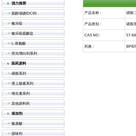
强力推荐
产品名称：
磺胺
肌醇/肌醇DC95
敏乐啶
产品类别：
磺胺
敏乐啶硫酸盐
CAS NO.:
57-68
L-茶氨酸
药典：
BP/E
荧光增白剂系列
医药原料
磺胺系列
肾上腺素系列
维生素系列
其他原料药
添加剂
氨基酸
甜味剂