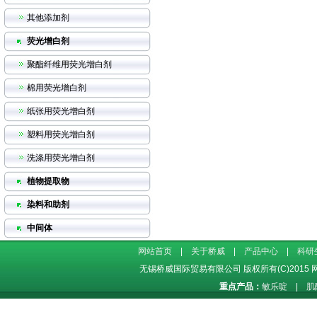
其他添加剂
荧光增白剂
聚酯纤维用荧光增白剂
棉用荧光增白剂
纸张用荧光增白剂
塑料用荧光增白剂
洗涤用荧光增白剂
植物提取物
染料和助剂
中间体
网站首页
|
关于桥威
|
产品中心
|
科研
无锡桥威国际贸易有限公司
版权所有(C)2015
重点产品：
敏乐啶
|
肌