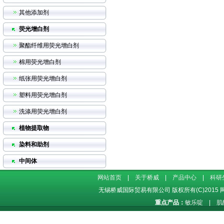
其他添加剂
荧光增白剂
聚酯纤维用荧光增白剂
棉用荧光增白剂
纸张用荧光增白剂
塑料用荧光增白剂
洗涤用荧光增白剂
植物提取物
染料和助剂
中间体
网站首页
|
关于桥威
|
产品中心
|
科研
无锡桥威国际贸易有限公司
版权所有(C)2015
重点产品：
敏乐啶
|
肌