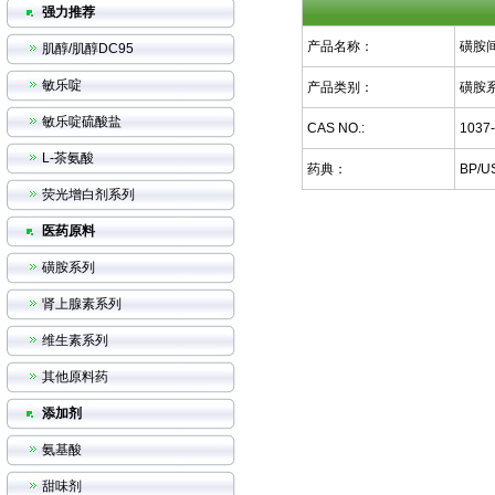
强力推荐
产品名称：
磺胺
肌醇/肌醇DC95
敏乐啶
产品类别：
磺胺
敏乐啶硫酸盐
CAS NO.:
1037-
L-茶氨酸
药典：
BP/U
荧光增白剂系列
医药原料
磺胺系列
肾上腺素系列
维生素系列
其他原料药
添加剂
氨基酸
甜味剂