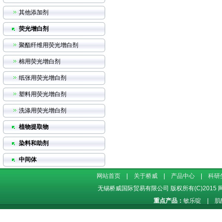
其他添加剂
荧光增白剂
聚酯纤维用荧光增白剂
棉用荧光增白剂
纸张用荧光增白剂
塑料用荧光增白剂
洗涤用荧光增白剂
植物提取物
染料和助剂
中间体
网站首页
|
关于桥威
|
产品中心
|
科研
无锡桥威国际贸易有限公司
版权所有(C)2015
重点产品：
敏乐啶
|
肌