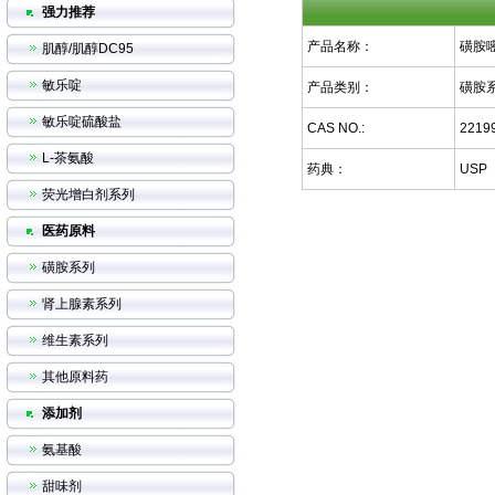
强力推荐
产品名称：
磺胺
肌醇/肌醇DC95
敏乐啶
产品类别：
磺胺
敏乐啶硫酸盐
CAS NO.:
22199
L-茶氨酸
药典：
USP
荧光增白剂系列
医药原料
磺胺系列
肾上腺素系列
维生素系列
其他原料药
添加剂
氨基酸
甜味剂