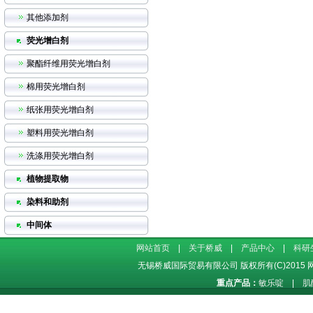
其他添加剂
荧光增白剂
聚酯纤维用荧光增白剂
棉用荧光增白剂
纸张用荧光增白剂
塑料用荧光增白剂
洗涤用荧光增白剂
植物提取物
染料和助剂
中间体
网站首页
|
关于桥威
|
产品中心
|
科研
无锡桥威国际贸易有限公司
版权所有(C)2015
重点产品：
敏乐啶
|
肌