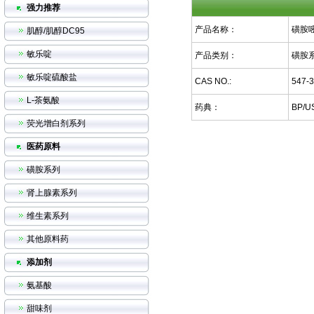
强力推荐
产品名称：
磺胺
肌醇/肌醇DC95
敏乐啶
产品类别：
磺胺
敏乐啶硫酸盐
CAS NO.:
547-3
L-茶氨酸
药典：
BP/U
荧光增白剂系列
医药原料
磺胺系列
肾上腺素系列
维生素系列
其他原料药
添加剂
氨基酸
甜味剂