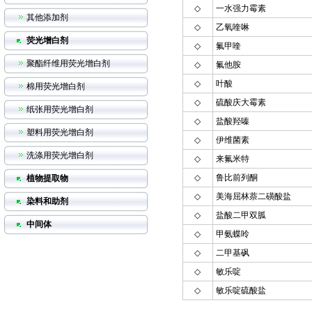
◇
一水强力霉素
其他添加剂
◇
乙氧喹啉
荧光增白剂
◇
氟甲喹
聚酯纤维用荧光增白剂
◇
氟他胺
◇
叶酸
棉用荧光增白剂
◇
硫酸庆大霉素
纸张用荧光增白剂
◇
盐酸羟嗪
塑料用荧光增白剂
◇
伊维菌素
洗涤用荧光增白剂
◇
来氟米特
◇
鲁比前列酮
植物提取物
◇
美海屈林萘二磺酸盐
染料和助剂
◇
盐酸二甲双胍
中间体
◇
甲氨蝶呤
◇
二甲基砜
◇
敏乐啶
◇
敏乐啶硫酸盐