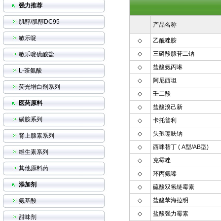
强力推荐
肌醇/肌醇DC95
产品名称
敏乐啶
◇
乙酰唑胺
◇
三磷酸腺苷二钠
敏乐啶硫酸盐
◇
盐酸氨丙啉
L-茶氨酸
◇
阿尼西坦
荧光增白剂系列
◇
壬二酸
医药原料
◇
盐酸溴己新
磺胺系列
◇
卡托普利
◇
头孢噻呋钠
肾上腺素系列
◇
西咪替丁 ( A型/AB型)
维生素系列
◇
克霉唑
其他原料药
◇
环丙氨嗪
添加剂
◇
硫酸双氢链霉素
◇
盐酸苯海拉明
氨基酸
◇
盐酸强力霉素
甜味剂