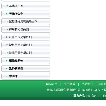
其他添加剂
荧光增白剂
聚酯纤维用荧光增白剂
棉用荧光增白剂
纸张用荧光增白剂
塑料用荧光增白剂
洗涤用荧光增白剂
植物提取物
染料和助剂
中间体
网站首页
|
关于桥威
|
产品中心
|
科研
无锡桥威国际贸易有限公司
版权所有(C)2015
重点产品：
敏乐啶
|
肌